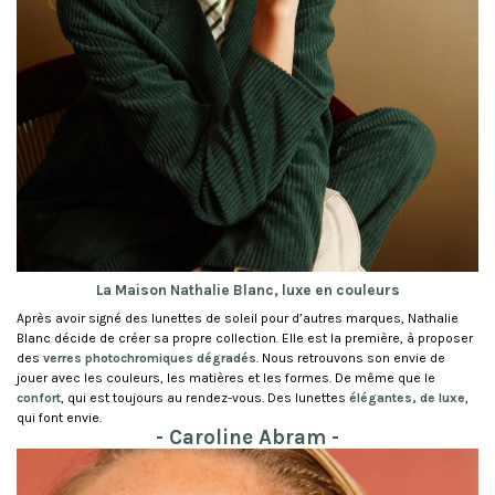
La Maison Nathalie Blanc, luxe en couleurs
Après avoir signé des lunettes de soleil pour d’autres marques, Nathalie
Blanc décide de créer sa propre collection. Elle est la première, à proposer
des
verres photochromiques dégradés
. Nous retrouvons son envie de
jouer avec les couleurs, les matières et les formes. De même que le
confort
, qui est toujours au rendez-vous. Des lunettes
élégantes, de luxe
,
qui font envie.
- Caroline Abram -