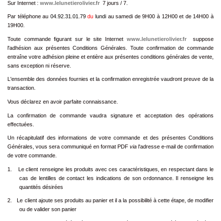
Sur Internet :
www.lelunetierolivier.fr
7 jours / 7.
Par téléphone au
04.92.31.01.79
du
lundi
au samedi de 9H00 à 12H00 et de 14H00 à
19H00.
Toute commande figurant sur le site Internet
www.lelunetierolivier.fr
suppose
l'adhésion aux présentes Conditions Générales. Toute confirmation de commande
entraîne votre adhésion pleine et entière aux présentes conditions générales de vente,
sans exception ni réserve.
L'ensemble des données fournies et la confirmation enregistrée vaudront preuve de la
transaction.
Vous déclarez en avoir parfaite connaissance.
La confirmation de commande vaudra signature et acceptation des opérations
effectuées.
Un récapitulatif des informations de votre commande et des présentes Conditions
Générales, vous sera communiqué en format PDF
via
l'adresse e-mail de confirmation
de votre commande.
1.
Le client renseigne les produits avec ces caractéristiques, en respectant dans le
cas de lentilles de contact les indications de son ordonnance. Il renseigne les
quantités désirées
2.
Le client ajoute ses produits au panier et il a la possibilité à cette étape, de modifier
ou de valider son panier