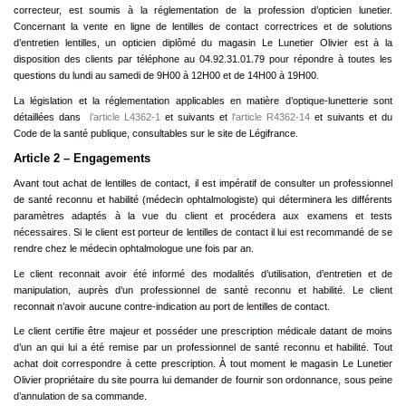
correcteur, est soumis à la réglementation de la profession d’opticien lunetier.
Concernant la vente en ligne de lentilles de contact correctrices et de solutions
d’entretien lentilles, un opticien diplômé du magasin Le Lunetier Olivier est à la
disposition des clients par téléphone au 04.92.31.01.79 pour répondre à toutes les
questions du lundi au samedi de 9H00 à 12H00 et de 14H00 à 19H00.
La législation et la réglementation applicables en matière d’optique-lunetterie sont
détaillées dans
l’article L4362-1
et suivants et
l'article
R4362-14
et suivants et du
Code de la santé publique, consultables sur le site de Légifrance.
Article 2 – Engagements
Avant tout achat de lentilles de contact, il est impératif de consulter un professionnel
de santé reconnu et habilité (médecin ophtalmologiste) qui déterminera les différents
paramètres adaptés à la vue du client et procédera aux examens et tests
nécessaires. Si le client est porteur de lentilles de contact il lui est recommandé de se
rendre chez le médecin ophtalmologue une fois par an.
Le client reconnait avoir été informé des modalités d’utilisation, d’entretien et de
manipulation, auprès d’un professionnel de santé reconnu et habilité. Le client
reconnait n’avoir aucune contre-indication au port de lentilles de contact.
Le client certifie être majeur et posséder une prescription médicale datant de moins
d’un an qui lui a été remise par un professionnel de santé reconnu et habilité. Tout
achat doit correspondre à cette prescription. À tout moment le magasin Le Lunetier
Olivier propriétaire du site pourra lui demander de fournir son ordonnance, sous peine
d’annulation de sa commande.