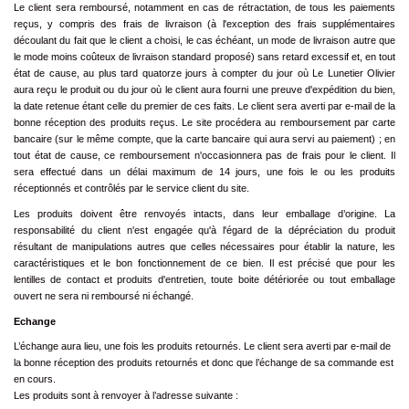
Le client sera remboursé, notamment en cas de rétractation, de tous les paiements
reçus, y compris des frais de livraison (à l'exception des frais supplémentaires
découlant du fait que le client a choisi, le cas échéant, un mode de livraison autre que
le mode moins coûteux de livraison standard proposé) sans retard excessif et, en tout
état de cause, au plus tard quatorze jours à compter du jour où Le Lunetier Olivier
aura reçu le produit ou du jour où le client aura fourni une preuve d'expédition du bien,
la date retenue étant celle du premier de ces faits. Le client sera averti par e-mail de la
bonne réception des produits reçus. Le site procédera au remboursement par carte
bancaire (sur le même compte, que la carte bancaire qui aura servi au paiement) ; en
tout état de cause, ce remboursement n'occasionnera pas de frais pour le client. Il
sera effectué dans un délai maximum de 14 jours, une fois le ou les produits
réceptionnés et contrôlés par le service client du site.
Les produits doivent être renvoyés intacts, dans leur emballage d’origine. La
responsabilité du client n'est engagée qu'à l'égard de la dépréciation du produit
résultant de manipulations autres que celles nécessaires pour établir la nature, les
caractéristiques et le bon fonctionnement de ce bien. Il est précisé que pour les
lentilles de contact et produits d'entretien, toute boite détériorée ou tout emballage
ouvert ne sera ni remboursé ni échangé.
Echange
L’échange aura lieu, une fois les produits retournés. Le client sera averti par e-mail de
la bonne réception des produits retournés et donc que l’échange de sa commande est
en cours.
Les produits sont à renvoyer à l’adresse suivante :