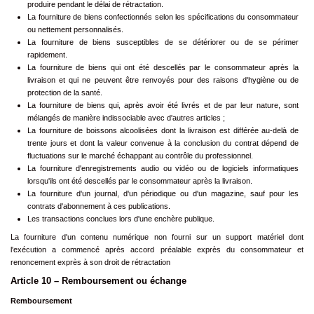
produire pendant le délai de rétractation.
La fourniture de biens confectionnés selon les spécifications du consommateur
ou nettement personnalisés.
La fourniture de biens susceptibles de se détériorer ou de se périmer
rapidement.
La fourniture de biens qui ont été descellés par le consommateur après la
livraison et qui ne peuvent être renvoyés pour des raisons d'hygiène ou de
protection de la santé.
La fourniture de biens qui, après avoir été livrés et de par leur nature, sont
mélangés de manière indissociable avec d'autres articles ;
La fourniture de boissons alcoolisées dont la livraison est différée au-delà de
trente jours et dont la valeur convenue à la conclusion du contrat dépend de
fluctuations sur le marché échappant au contrôle du professionnel.
La fourniture d'enregistrements audio ou vidéo ou de logiciels informatiques
lorsqu'ils ont été descellés par le consommateur après la livraison.
La fourniture d'un journal, d'un périodique ou d'un magazine, sauf pour les
contrats d'abonnement à ces publications.
Les transactions conclues lors d'une enchère publique.
La fourniture d'un contenu numérique non fourni sur un support matériel dont
l'exécution a commencé après accord préalable exprès du consommateur et
renoncement exprès à son droit de rétractation
Article 10 – Remboursement ou échange
Remboursement