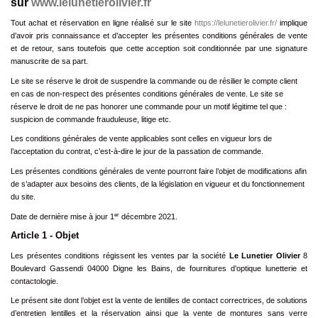
sur
www.lelunetierolivier.fr
Tout achat et réservation en ligne réalisé sur le site
https://lelunetierolivier.fr/
implique
d’avoir pris connaissance et d’accepter les présentes conditions générales de vente
et de retour, sans toutefois que cette acception soit conditionnée par une signature
manuscrite de sa part.
Le site se réserve le droit de suspendre la commande ou de résilier le compte client
en cas de non-respect des présentes conditions générales de vente. Le site se
réserve le droit de ne pas honorer une commande pour un motif légitime tel que :
suspicion de commande frauduleuse, litige etc.
Les conditions générales de vente applicables sont celles en vigueur lors de
l’acceptation du contrat, c’est-à-dire le jour de la passation de commande.
Les présentes conditions générales de vente pourront faire l’objet de modifications afin
de s’adapter aux besoins des clients, de la législation en vigueur et du fonctionnement
du site.
er
Date de dernière mise à jour 1
décembre 2021.
Article 1 - Objet
Les présentes conditions régissent les ventes par la société
Le Lunetier Olivier
8
Boulevard Gassendi 04000 Digne les Bains,
de fournitures d’optique lunetterie et
contactologie.
Le présent site dont l’objet est la vente de lentilles de contact correctrices, de solutions
d’entretien lentilles et la réservation ainsi que la vente de montures sans verre