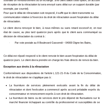
souhaite un remboursement ou un échange. Si le client utilise cette option, un accusé
de réception de la rétractation lui sera envoyé sans délai sur un support durable (par
exemple, par courriel).
Pour que le délai de rétractation soit respecté, il suffit que le client transmette sa
communication relative à l'exercice du droit de rétractation avant l'expiration du délai
de rétractation.
Le client devra renvoyer le bien, à nous-mêmes ou sans retard excessif et, en tout
état de cause, au plus tard quatorze jours après que le client aura communiqué sa
décision de rétractation du contrat à :
Par voie postale au 8 Boulevard Gassendi – 04000 Digne les Bains,
·
Ce délai est réputé respecté si le client renvoie le bien avant l'expiration du délai de
quatorze jours. Le client devra prendre en charge les frais directs de renvoi du bien.
Exception aux droits à la rétractation
Conformément aux dispositions de l'article L.121-21-8 du Code de la Consommation,
le droit de rétractation ne s'applique pas à :
La fourniture de services pleinement exécutés avant la fin du délai de
rétractation et dont l'exécution a commencé après accord préalable exprès du
consommateur et renoncement exprès à son droit de rétractation.
La fourniture de biens ou de services dont le prix dépend de fluctuations sur le
marché financier échappant au contrôle du professionnel et susceptibles de se