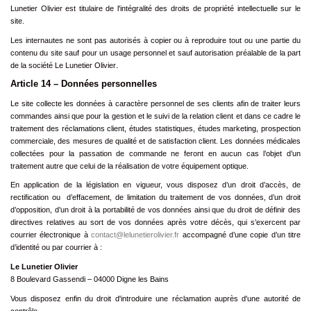
Lunetier Olivier est titulaire de l'intégralité des droits de propriété intellectuelle sur le
site.
Les internautes ne sont pas autorisés à copier ou à reproduire tout ou une partie du
contenu du site sauf pour un usage personnel et sauf autorisation préalable de la part
.
de la société Le Lunetier Olivier
Article 14 – Données personnelles
Le site collecte les données à caractère personnel de ses clients afin de traiter leurs
commandes ainsi que pour la gestion et le suivi de la relation client et dans ce cadre le
traitement des réclamations client, études statistiques, études marketing, prospection
commerciale, des mesures de qualité et de satisfaction client. Les données médicales
collectées pour la passation de commande ne feront en aucun cas l’objet d’un
traitement autre que celui de la réalisation de votre équipement optique.
En application de la législation en vigueur, vous disposez d’un droit d’accès, de
rectification ou d’effacement, de limitation du traitement de vos données, d’un droit
d’opposition, d’un droit à la portabilité de vos données ainsi que du droit de définir des
directives relatives au sort de vos données après votre décès, qui s’exercent par
courrier électronique à
contact@lelunetierolivier.fr
accompagné d’une copie d’un titre
d’identité ou par courrier à :
Le Lunetier Olivier
8 Boulevard Gassendi – 04000 Digne les Bains
Vous disposez enfin du droit d'introduire une réclamation auprès d'une autorité de
contrôle.