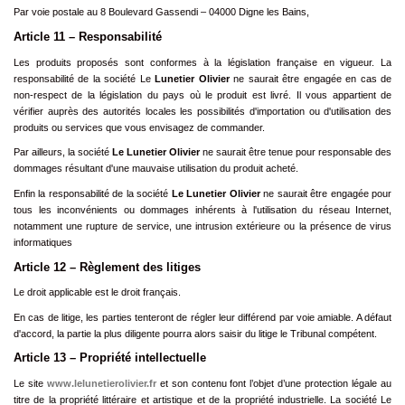
Par voie postale au 8 Boulevard Gassendi – 04000 Digne les Bains,
Article 11 – Responsabilité
Les produits proposés sont conformes à la législation française en vigueur. La
responsabilité de la société Le
Lunetier Olivier
ne saurait être engagée en cas de
non-respect de la législation du pays où le produit est livré. Il vous appartient de
vérifier auprès des autorités locales les possibilités d'importation ou d'utilisation des
produits ou services que vous envisagez de commander.
Par ailleurs, la société
Le Lunetier Olivier
ne saurait être tenue pour responsable des
dommages résultant d'une mauvaise utilisation du produit acheté.
Enfin la responsabilité de la société
Le Lunetier Olivier
ne saurait être engagée pour
tous les inconvénients ou dommages inhérents à l'utilisation du réseau Internet,
notamment une rupture de service, une intrusion extérieure ou la présence de virus
informatiques
Article 12 – Règlement des litiges
Le droit applicable est le droit français.
En cas de litige, les parties tenteront de régler leur différend par voie amiable. A défaut
d'accord, la partie la plus diligente pourra alors saisir du litige le Tribunal compétent.
Article 13 – Propriété intellectuelle
Le site
www.lelunetierolivier.fr
et son contenu font l’objet d’une protection légale au
titre de la propriété littéraire et artistique et de la propriété industrielle. La société Le