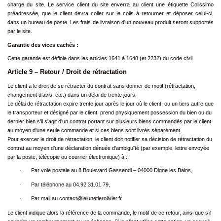
charge du site. Le service client du site enverra au client une étiquette Colissimo
préadressée, que le client devra coller sur le colis à retourner et déposer celui-ci,
dans un bureau de poste. Les frais de livraison d'un nouveau produit seront supportés
par le site.
Garantie des vices cachés :
Cette garantie est définie dans les articles 1641 à 1648 (et 2232) du code civil.
Article 9 – Retour / Droit de rétractation
Le client a le droit de se rétracter du contrat sans donner de motif (rétractation,
changement d’avis, etc.) dans un délai de trente jours.
Le délai de rétractation expire trente jour après le jour où le client, ou un tiers autre que
le transporteur et désigné par le client, prend physiquement possession du bien ou du
dernier bien s'il s'agit d'un contrat portant sur plusieurs biens commandés par le client
au moyen d'une seule commande et si ces biens sont livrés séparément.
Pour exercer le droit de rétractation, le client doit notifier sa décision de rétractation du
contrat au moyen d'une déclaration dénuée d'ambiguïté (par exemple, lettre envoyée
par la poste, télécopie ou courrier électronique) à :
Par voie postale au 8 Boulevard Gassendi – 04000 Digne les Bains,
·
Par téléphone au 04.92.31.01.79,
·
Par mail au
contact@lelunetierolivier.fr
·
Le client indique alors la référence de la commande, le motif de ce retour, ainsi que s’il