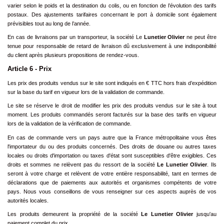
varier selon le poids et la destination du colis, ou en fonction de l’évolution des tarifs
postaux. Des ajustements tarifaires concernant le port à domicile sont également
prévisibles tout au long de l’année.
En cas de livraisons par un transporteur, la société Le
Lunetier Olivier
ne peut être
tenue pour responsable de retard de livraison dû exclusivement à une indisponibilité
du client après plusieurs propositions de rendez-vous.
Article 6 - Prix
Les prix des produits vendus sur le site sont indiqués en € TTC hors frais d’expédition
sur la base du tarif en vigueur lors de la validation de commande.
Le site se réserve le droit de modifier les prix des produits vendus sur le site à tout
moment. Les produits commandés seront facturés sur la base des tarifs en vigueur
lors de la validation de la vérification de commande.
En cas de commande vers un pays autre que la France métropolitaine vous êtes
l'importateur du ou des produits concernés. Des droits de douane ou autres taxes
locales ou droits d'importation ou taxes d'état sont susceptibles d'être exigibles. Ces
droits et sommes ne relèvent pas du ressort de la société
Le Lunetier Olivier
. Ils
seront à votre charge et relèvent de votre entière responsabilité, tant en termes de
déclarations que de paiements aux autorités et organismes compétents de votre
pays. Nous vous conseillons de vous renseigner sur ces aspects auprès de vos
autorités locales.
Les produits demeurent la propriété de la société
Le Lunetier Olivier
jusqu'au
paiement complet du prix.