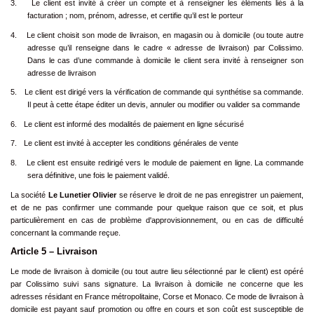
3.
Le client est invité à créer un compte et à renseigner les éléments liés à la
facturation ; nom, prénom, adresse, et certifie qu’il est le porteur
4.
Le client choisit son mode de livraison, en magasin ou à domicile (ou toute autre
adresse qu’il renseigne dans le cadre « adresse de livraison) par Colissimo.
Dans le cas d’une commande à domicile le client sera invité à renseigner son
adresse de livraison
5.
Le client est dirigé vers la vérification de commande qui synthétise sa commande.
Il peut à cette étape éditer un devis, annuler ou modifier ou valider sa commande
6.
Le client est informé des modalités de paiement en ligne sécurisé
7.
Le client est invité à accepter les conditions générales de vente
8.
Le client est ensuite redirigé vers le module de paiement en ligne. La commande
sera définitive, une fois le paiement validé.
La société
Le Lunetier Olivier
se réserve le droit de ne pas enregistrer un paiement,
et de ne pas confirmer une commande pour quelque raison que ce soit, et plus
particulièrement en cas de problème d'approvisionnement, ou en cas de difficulté
concernant la commande reçue.
Article 5 – Livraison
Le mode de livraison à domicile (ou tout autre lieu sélectionné par le client) est opéré
par Colissimo suivi sans signature. La livraison à domicile ne concerne que les
adresses résidant en France métropolitaine, Corse et Monaco. Ce mode de livraison à
domicile est payant sauf promotion ou offre en cours et son coût est susceptible de